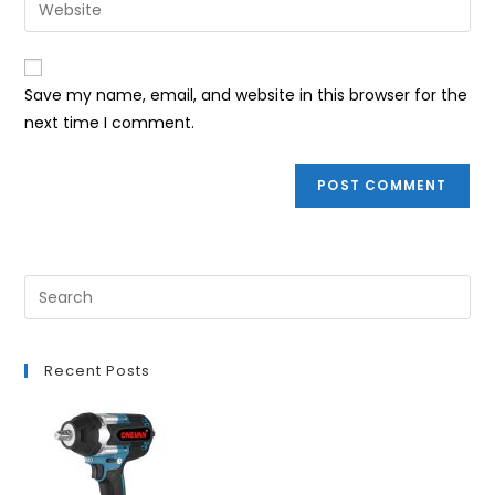
Enter
to
address
your
comment
to
website
comment
URL
Save my name, email, and website in this browser for the
(optional)
next time I comment.
Recent Posts