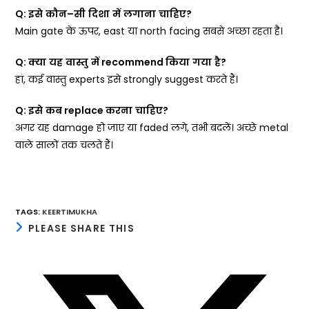
Q:
इसे
कौन
–
सी
दिशा
में
लगाना
चाहिए
?
Main gate के ऊपर, east या north facing सबसे अच्छा रहता है।
Q:
क्या
यह
वास्तु
में
recommend
किया
गया
है
?
हां, कई वास्तु experts इसे strongly suggest करते हैं।
Q:
इसे
कब
replace
करना
चाहिए
?
अगर यह damage हो जाए या faded लगे, तभी बदलें। अच्छे metal
वाले सालों तक चलते हैं।
TAGS
:
KEERTIMUKHA
SHARE
PLEASE SHARE THIS
THIS
CONTENT
Opens
in
a
new