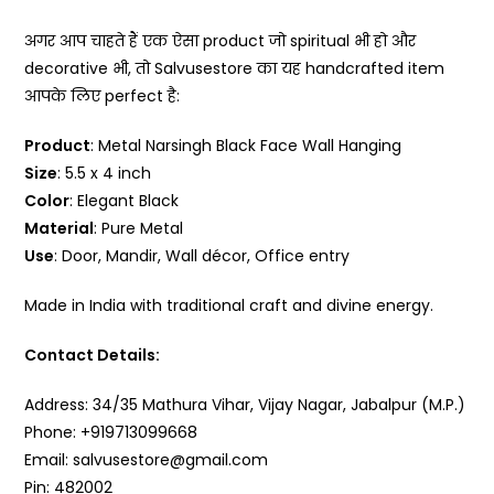
अगर आप चाहते हैं एक ऐसा product जो spiritual भी हो और
decorative भी, तो Salvusestore का यह handcrafted item
आपके लिए perfect है:
Product
: Metal Narsingh Black Face Wall Hanging
Size
: 5.5 x 4 inch
Color
: Elegant Black
Material
: Pure Metal
Use
: Door, Mandir, Wall décor, Office entry
Made in India with traditional craft and divine energy.
Contact Details:
Address: 34/35 Mathura Vihar, Vijay Nagar, Jabalpur (M.P.)
Phone: +919713099668
Email: salvusestore@gmail.com
Pin: 482002