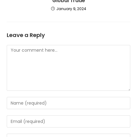
Global Trade
January 9, 2024
Leave a Reply
Comment
Enter
your
name
Enter
or
your
username
email