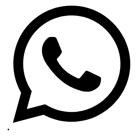
Opens
in
a
new
window