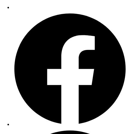
Opens
in
a
new
window
Opens