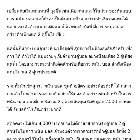
เปลี่ยนกับเงินทดแทนที่ สูงขึ้นเช่นเดียวกันและก็ในส่วนของต้นแบบ
การ พนัน บอล ชุดก็ยังคงเป็นต้นแบบซึ่งสามารถทำเงินทดแทนได้
หลายเท่าตัวดังเช่นว่าเดิมแล้วก็ด้วยข้อจำกัดที่ มีการ ระบุคู่บอล
อย่างต่ำเพียงแต่ 2 คู่ขึ้นไปเพียง
แค่นั้นก็น่าจะเป็นลู่ทางที่ น่าดึงดูดที่ สุดอย่างไม่ต้องสงสัยสำหรับเพื่อ
การ ได้ กำไรได้ แบบง่ายๆ กับจำนวนคู่บอล อย่างน้อยเพียง 2 คู่เพียง
แค่นั้นโดยสามารถจะนำทีเด็ดสำหรับเพื่อการ พนัน บอล ลำพังเพียง
แต่ปริมาณ 2 คู่มาประยุกต์
รวมทั้งนำเข้าสู่การ พนัน บอล ชุดด้วยอัตราอย่างน้อยดังที่ ได้ กล่าว
มาแล้วโดยสามารถจะยกตัวอย่างให้มอง ตัวอย่างเช่นสำหรับในการ
พนัน บอล คนเดียวปริมาณ 2 คู่ด้วยเงินทุนเริ่มที่ คู่ละ 2,000 บาทจะ
ได้ รับผลกำไรเป็นอย่างมากที่
สุดก็คงจะไม่เกิน 4,000 บาทอย่างไม่ต้องสงสัยสำหรับคู่บอล 2 คู่
สำหรับในการ พนัน บอล ลำพังแต่ว่าหากสามารถนำคู่บอล อีกทั้ง 2
คู่มารวมเอาไว้ในใบเสร็จรับเงินพนัน กับลักษณะของการ พนัน บอล