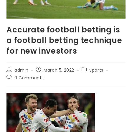
Accurate football betting is
a football betting technique
for new investors
Post
Post
Post
admin
March 5, 2022
Sports
author:
published:
category:
Post
0 Comments
comments: