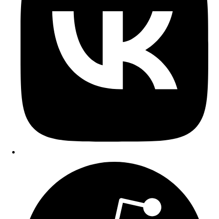
Opens
in
a
new
window