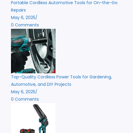
Portable Cordless Automotive Tools for On-the-Go
Repairs
May 6, 2025
/
0 Comments
Top-Quality Cordless Power Tools for Gardening,
Automotive, and DIY Projects
May 6, 2025
/
0 Comments