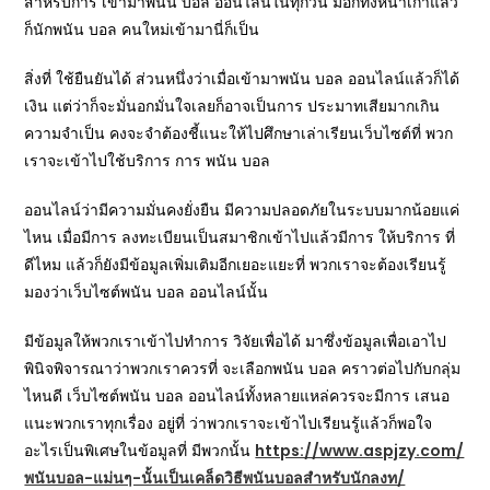
สำหรับการ เข้ามาพนัน บอล ออนไลน์ในทุกวัน มีอีกทั้งหน้าเก่าแล้ว
ก็นักพนัน บอล คนใหม่เข้ามานี่ก็เป็น
สิ่งที่ ใช้ยืนยันได้ ส่วนหนึ่งว่าเมื่อเข้ามาพนัน บอล ออนไลน์แล้วก็ได้
เงิน แต่ว่าก็จะมั่นอกมั่นใจเลยก็อาจเป็นการ ประมาทเสียมากเกิน
ความจำเป็น คงจะจำต้องชี้แนะให้ไปศึกษาเล่าเรียนเว็บไซต์ที่ พวก
เราจะเข้าไปใช้บริการ การ พนัน บอล
ออนไลน์ว่ามีความมั่นคงยั่งยืน มีความปลอดภัยในระบบมากน้อยแค่
ไหน เมื่อมีการ ลงทะเบียนเป็นสมาชิกเข้าไปแล้วมีการ ให้บริการ ที่
ดีไหม แล้วก็ยังมีข้อมูลเพิ่มเติมอีกเยอะแยะที่ พวกเราจะต้องเรียนรู้
มองว่าเว็บไซต์พนัน บอล ออนไลน์นั้น
มีข้อมูลให้พวกเราเข้าไปทำการ วิจัยเพื่อได้ มาซึ่งข้อมูลเพื่อเอาไป
พินิจพิจารณาว่าพวกเราควรที่ จะเลือกพนัน บอล คราวต่อไปกับกลุ่ม
ไหนดี เว็บไซต์พนัน บอล ออนไลน์ทั้งหลายแหล่ควรจะมีการ เสนอ
แนะพวกเราทุกเรื่อง อยู่ที่ ว่าพวกเราจะเข้าไปเรียนรู้แล้วก็พอใจ
อะไรเป็นพิเศษในข้อมูลที่ มีพวกนั้น
https://www.aspjzy.com/
พนันบอล-แม่นๆ-นั้นเป็นเคล็ดวิธีพนันบอลสำหรับนักลงท/