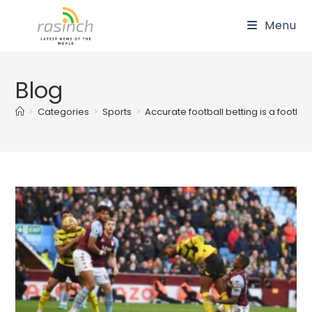
Skip
Menu
to
content
Blog
>
Categories
>
Sports
>
Accurate football betting is a footbal