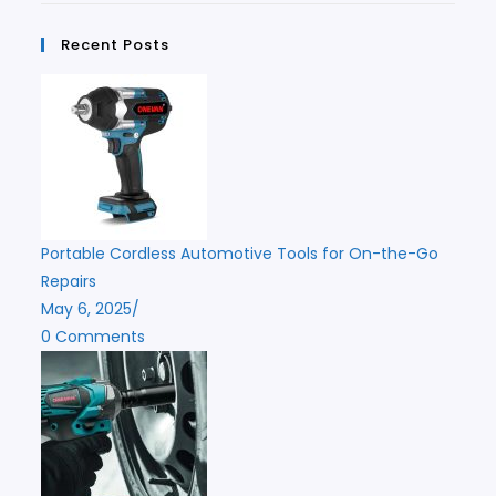
Recent Posts
Portable Cordless Automotive Tools for On-the-Go
Repairs
May 6, 2025
/
0 Comments