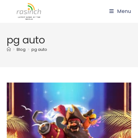
Skip
Menu
to
content
pg auto
>
Blog
>
pg auto