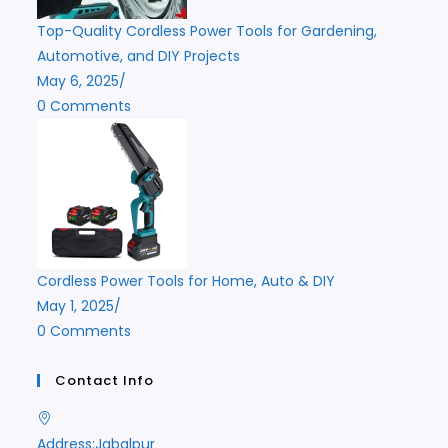
Top-Quality Cordless Power Tools for Gardening,
Automotive, and DIY Projects
May 6, 2025
/
0 Comments
Cordless Power Tools for Home, Auto & DIY
May 1, 2025
/
0 Comments
Contact Info
Address:
Jabalpur