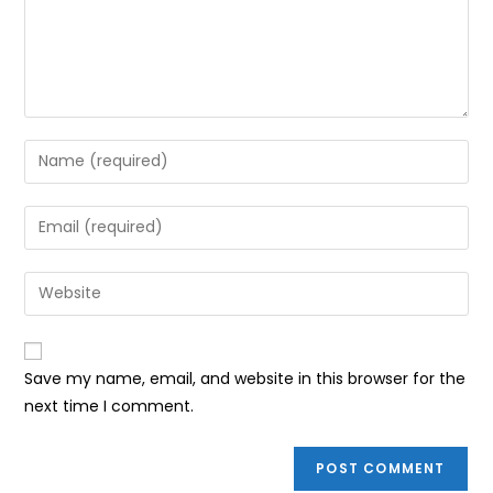
Enter
your
name
Enter
or
your
username
email
Enter
to
address
your
comment
to
website
comment
URL
Save my name, email, and website in this browser for the
(optional)
next time I comment.