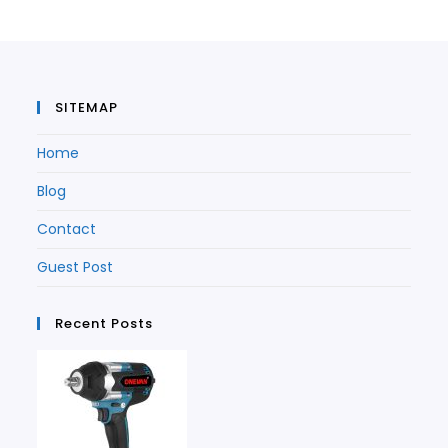
new
tab
tab
SITEMAP
Home
Blog
Contact
Guest Post
Recent Posts