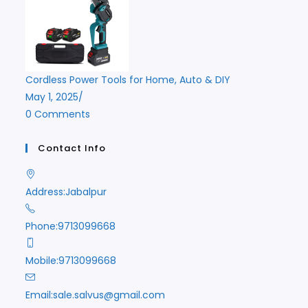
Cordless Power Tools for Home, Auto & DIY
May 1, 2025
/
0 Comments
Contact Info
Address:
Jabalpur
Phone:
9713099668
Mobile:
9713099668
Opens
Email:
sale.salvus@gmail.com