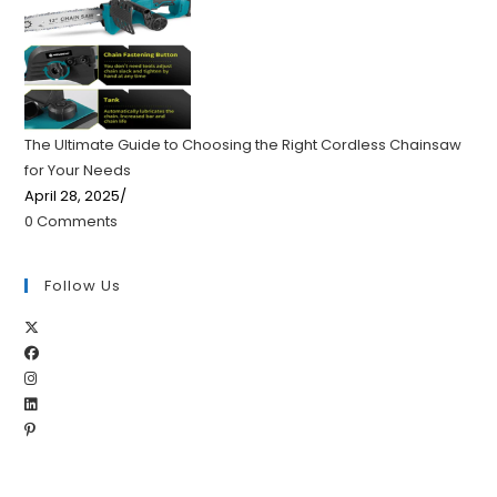
The Ultimate Guide to Choosing the Right Cordless Chainsaw
for Your Needs
April 28, 2025
/
0 Comments
Follow Us
Opens
Opens
in
Opens
in
a
Opens
in
a
new
Opens
in
a
new
tab
in
a
new
tab
a
new
tab