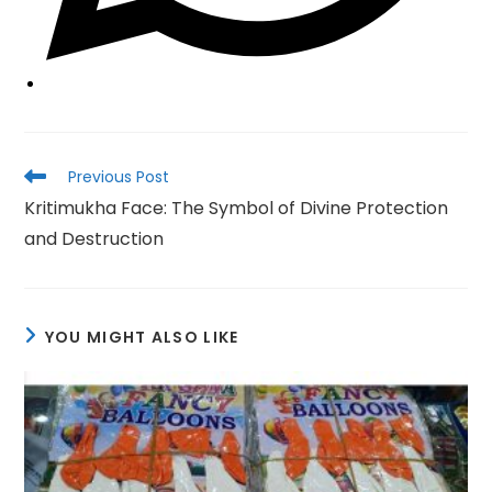
Read
Previous Post
more
Kritimukha Face: The Symbol of Divine Protection
articles
and Destruction
YOU MIGHT ALSO LIKE