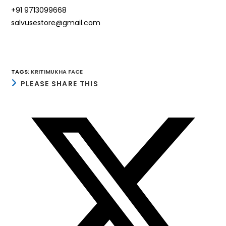
+91 9713099668
salvusestore@gmail.com
TAGS
:
KRITIMUKHA FACE
SHARE
PLEASE SHARE THIS
THIS
CONTENT
Opens
in
a
new
window