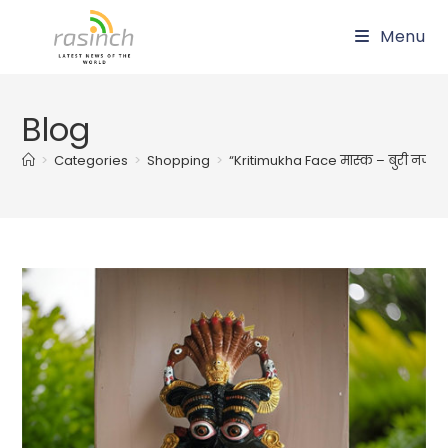
Skip
Menu
to
content
Blog
>
Categories
>
Shopping
>
“Kritimukha Face मास्क – बुरी नजर औ